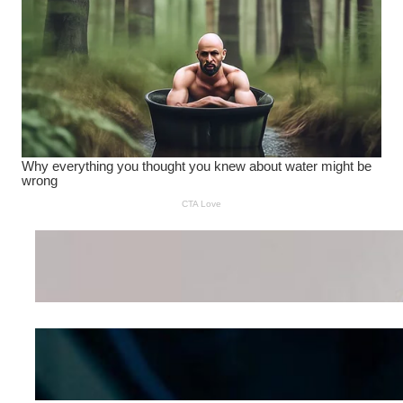
Wanita Pamer Pakaian
Dalam – Flexing,
Seducing atau Culture
Shifting
Kepribadian
Berdasarkan Bentuk
Hidung