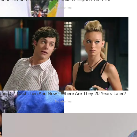
Wanita Pamer Pakaian
Dalam – Flexing,
Seducing atau Culture
Shifting