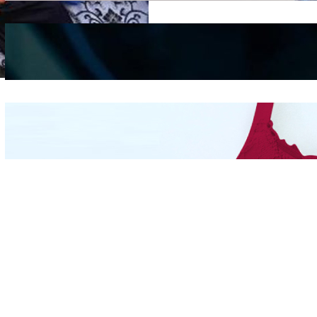
Kepribadian
Berdasarkan Bentuk
Hidung
Mengintip Kepribadian
Wanita Dari Warna Bra