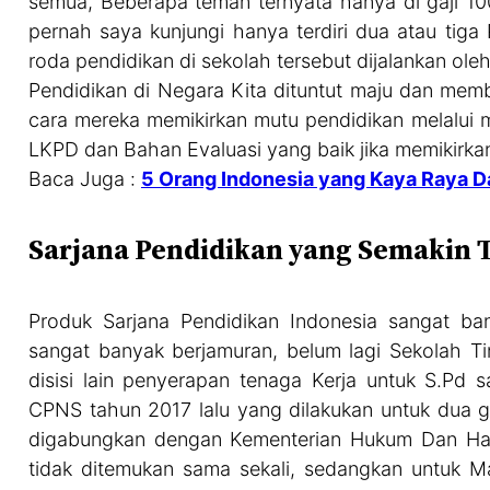
semua, Beberapa teman ternyata hanya di gaji 10
pernah saya kunjungi hanya terdiri dua atau tiga
roda pendidikan di sekolah tersebut dijalankan ol
Pendidikan di Negara Kita dituntut maju dan mem
cara mereka memikirkan mutu pendidikan melalui
LKPD dan Bahan Evaluasi yang baik jika memikirka
Baca Juga :
5 Orang Indonesia yang Kaya Raya Da
Sarjana Pendidikan yang Semakin 
Produk Sarjana Pendidikan Indonesia sangat ban
sangat banyak berjamuran, belum lagi Sekolah T
disisi lain penyerapan tenaga Kerja untuk S.Pd 
CPNS tahun 2017 lalu yang dilakukan untuk dua g
digabungkan dengan Kementerian Hukum Dan Ham, 
tidak ditemukan sama sekali, sedangkan untuk Ma