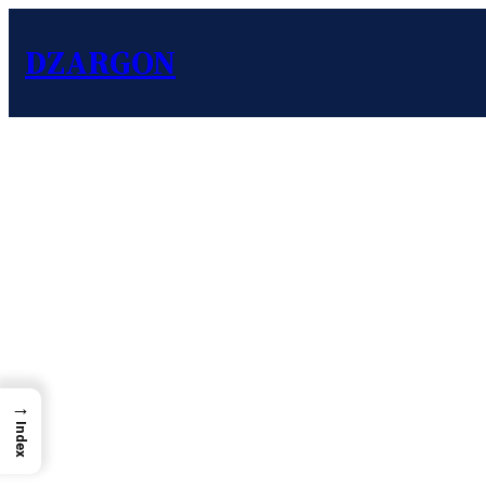
DZARGON
→
Index