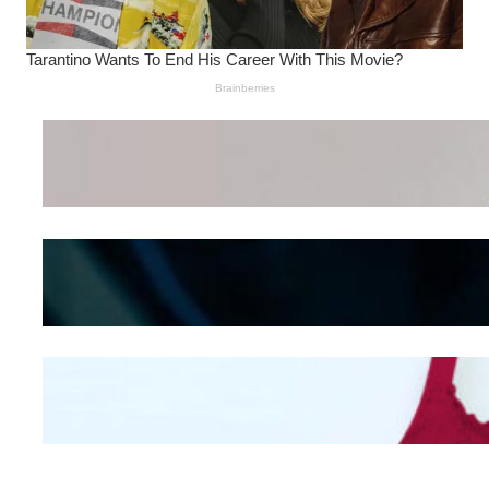
Wanita Pamer Pakaian
Dalam – Flexing,
Seducing atau Culture
Shifting
Kepribadian
Berdasarkan Bentuk
Hidung
Mengintip Kepribadian
Wanita Dari Warna Bra