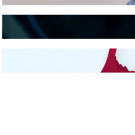
Shifting
Kepribadian
Berdasarkan Bentuk
Hidung
Mengintip Kepribadian
Wanita Dari Warna Bra