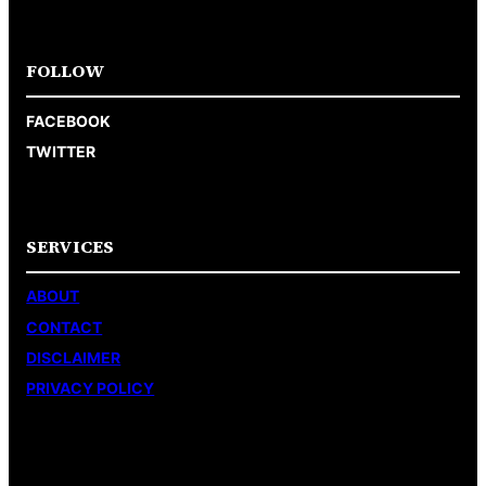
FOLLOW
FACEBOOK
TWITTER
SERVICES
ABOUT
CONTACT
DISCLAIMER
PRIVACY POLICY