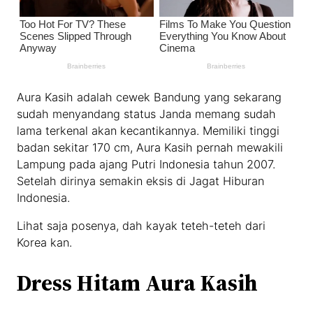
Aura Kasih adalah cewek Bandung yang sekarang
sudah menyandang status Janda memang sudah
lama terkenal akan kecantikannya. Memiliki tinggi
badan sekitar 170 cm, Aura Kasih pernah mewakili
Lampung pada ajang Putri Indonesia tahun 2007.
Setelah dirinya semakin eksis di Jagat Hiburan
Indonesia.
Lihat saja posenya, dah kayak teteh-teteh dari
Korea kan.
Dress Hitam Aura Kasih