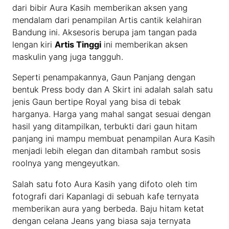
dari bibir Aura Kasih memberikan aksen yang
mendalam dari penampilan Artis cantik kelahiran
Bandung ini. Aksesoris berupa jam tangan pada
lengan kiri
Artis Tinggi
ini memberikan aksen
maskulin yang juga tangguh.
Seperti penampakannya, Gaun Panjang dengan
bentuk Press body dan A Skirt ini adalah salah satu
jenis Gaun bertipe Royal yang bisa di tebak
harganya. Harga yang mahal sangat sesuai dengan
hasil yang ditampilkan, terbukti dari gaun hitam
panjang ini mampu membuat penampilan Aura Kasih
menjadi lebih elegan dan ditambah rambut sosis
roolnya yang mengeyutkan.
Salah satu foto Aura Kasih yang difoto oleh tim
fotografi dari Kapanlagi di sebuah kafe ternyata
memberikan aura yang berbeda. Baju hitam ketat
dengan celana Jeans yang biasa saja ternyata