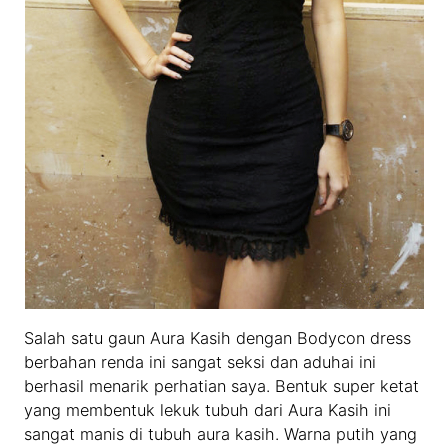
Salah satu gaun Aura Kasih dengan Bodycon dress
berbahan renda ini sangat seksi dan aduhai ini
berhasil menarik perhatian saya. Bentuk super ketat
yang membentuk lekuk tubuh dari Aura Kasih ini
sangat manis di tubuh aura kasih. Warna putih yang