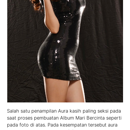
Salah satu penampilan Aura kasih paling seksi pada
saat proses pembuatan Album Mari Bercinta seperti
pada foto di atas. Pada kesempatan tersebut aura