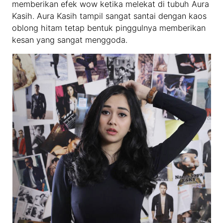
memberikan efek wow ketika melekat di tubuh Aura
Kasih. Aura Kasih tampil sangat santai dengan kaos
oblong hitam tetap bentuk pinggulnya memberikan
kesan yang sangat menggoda.