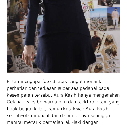
Entah mengapa foto di atas sangat menarik
perhatian dan terkesan super ses padahal pada
kesempatan tersebut Aura Kasih hanya mengenakan
Celana Jeans berwarna biru dan tanktop hitam yang
tidak begitu ketat, namun keseksian Aura Kasih
seolah-olah muncul dari dalam dirinya sehingga
mampu menarik perhatian laki-laki dengan