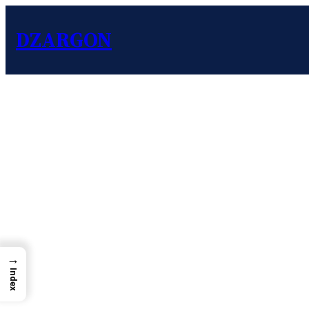
DZARGON
→
Index