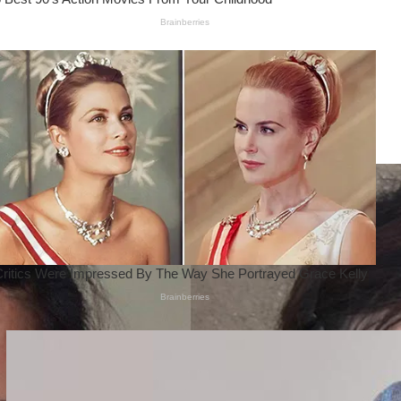
Wanita Pamer Pakaian
Dalam – Flexing,
Seducing atau Culture
Shifting