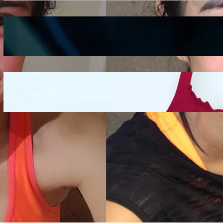
Kepribadian
Berdasarkan Bentuk
Hidung
Mengintip Kepribadian
Wanita Dari Warna Bra