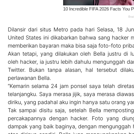
Dilansir dari situs Metro pada hari Selasa, 18 Ju
United States ini dikabarkan bahwa sang hacker m
memberikan bayaran maka bisa saja foto-foto prib
Akan tetapi, yang dilakukan oleh Bella justru di
oleh hacker, ia justru lebih dahulu mengunggah d
Twitter. Bukan tanpa alasan, hal tersebut dilak
perlawanan Bella.
“Kemarin selama 24 jam ponsel saya telah dire
telanjangku. Saya merasa jijik, saya merasa diaw
diriku, yang padahal aku ingin hanya satu orang ya
Tak sampai disitu saja, setelah Bella memposti
percakapannya dengan hacker. Foto yang diung
dampak yang baik baginya, dengan mengunggah ha