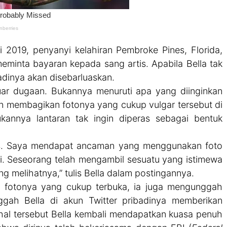
ni 2019, penyanyi kelahiran Pembroke Pines, Florida,
eminta bayaran kepada sang artis. Apabila Bella tak
adinya akan disebarluaskan.
 luar dugaan. Bukannya menuruti apa yang diinginkan
an membagikan fotonya yang cukup vulgar tersebut di
ukannya lantaran tak ingin diperas sebagai bentuk
tas. Saya mendapat ancaman yang menggunakan foto
asi. Seseorang telah mengambil sesuatu yang istimewa
ng melihatnya,” tulis Bella dalam postingannya.
ng fotonya yang cukup terbuka, ia juga mengunggah
gah Bella di akun Twitter pribadinya memberikan
l tersebut Bella kembali mendapatkan kuasa penuh