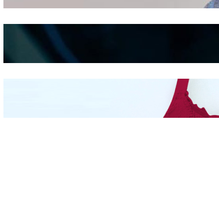
Shifting
Kepribadian
Berdasarkan Bentuk
Hidung
Mengintip Kepribadian
Wanita Dari Warna Bra