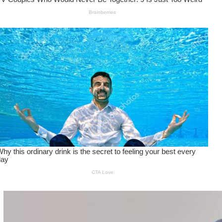
Wanita Pamer Pakaian
Dalam – Flexing,
Seducing atau Culture