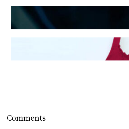
Kepribadian
Berdasarkan Bentuk
Hidung
Mengintip Kepribadian
Wanita Dari Warna Bra
Comments