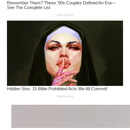
Wanita Pamer Pakaian
Dalam – Flexing,
Seducing atau Culture
Shifting