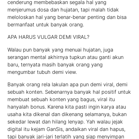
cenderung membebaskan segala hal yang
menjerumus dosa dan hujatan, tapi malah tidak
meloloskan hal yang benar-benar penting dan bisa
bermanfaat untuk banyak orang.
APA HARUS VULGAR DEMI VIRAL?
Walau pun banyak yang menuai hujatan, juga
serangan mental akhirnya tupkun atau ganti akun
baru, ternyata masih banyak orang yang
mengumbar tubuh demi view.
Banyak orang rela lakulan apa pun demi viral, demi
sebuah konten. Sebenarnya banyak hal positif untuk
membuat sebuah konten yang bagus, viral itu
hanyalah bonus. Karena kita pasti ingin karya atau
usaha kita dikenal dan dikenang selamanya, bukan
sekedar lewat dan hilang lenyap. Yah walau jejak
digital itu kejam GanSis, andaikan viral dan hapus,
tapi banyak jari-jari terlatih yang siap menyimpan