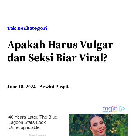
Tak Berkategori
Apakah Harus Vulgar
dan Seksi Biar Viral?
June 18, 2024
Arwini Puspita