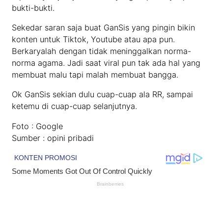
bukti-bukti.
Sekedar saran saja buat GanSis yang pingin bikin
konten untuk Tiktok, Youtube atau apa pun.
Berkaryalah dengan tidak meninggalkan norma-
norma agama. Jadi saat viral pun tak ada hal yang
membuat malu tapi malah membuat bangga.
Ok GanSis sekian dulu cuap-cuap ala RR, sampai
ketemu di cuap-cuap selanjutnya.
Foto : Google
Sumber : opini pribadi