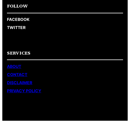
FOLLOW
FACEBOOK
TWITTER
SERVICES
ABOUT
CONTACT
DISCLAIMER
PRIVACY POLICY