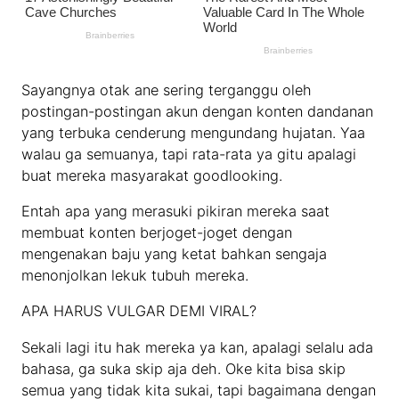
Sayangnya otak ane sering terganggu oleh
postingan-postingan akun dengan konten dandanan
yang terbuka cenderung mengundang hujatan. Yaa
walau ga semuanya, tapi rata-rata ya gitu apalagi
buat mereka masyarakat goodlooking.
Entah apa yang merasuki pikiran mereka saat
membuat konten berjoget-joget dengan
mengenakan baju yang ketat bahkan sengaja
menonjolkan lekuk tubuh mereka.
APA HARUS VULGAR DEMI VIRAL?
Sekali lagi itu hak mereka ya kan, apalagi selalu ada
bahasa, ga suka skip aja deh. Oke kita bisa skip
semua yang tidak kita sukai, tapi bagaimana dengan