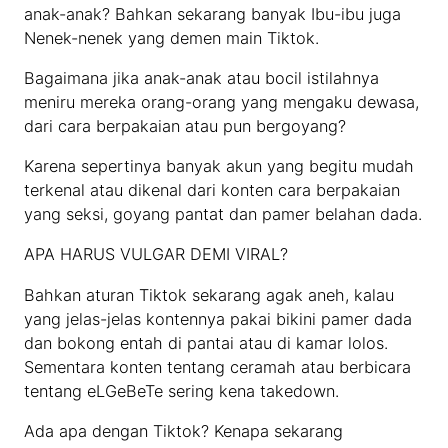
anak-anak? Bahkan sekarang banyak Ibu-ibu juga
Nenek-nenek yang demen main Tiktok.
Bagaimana jika anak-anak atau bocil istilahnya
meniru mereka orang-orang yang mengaku dewasa,
dari cara berpakaian atau pun bergoyang?
Karena sepertinya banyak akun yang begitu mudah
terkenal atau dikenal dari konten cara berpakaian
yang seksi, goyang pantat dan pamer belahan dada.
APA HARUS VULGAR DEMI VIRAL?
Bahkan aturan Tiktok sekarang agak aneh, kalau
yang jelas-jelas kontennya pakai bikini pamer dada
dan bokong entah di pantai atau di kamar lolos.
Sementara konten tentang ceramah atau berbicara
tentang eLGeBeTe sering kena takedown.
Ada apa dengan Tiktok? Kenapa sekarang