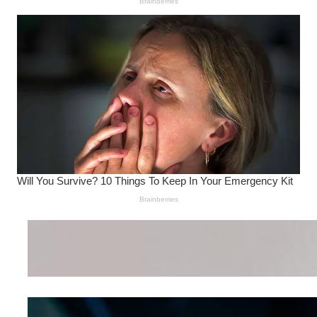
Wanita Pamer Pakaian
Dalam – Flexing,
Seducing atau Culture
Shifting
Kepribadian
Berdasarkan Bentuk