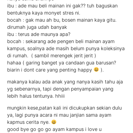
ibu : ade mau beli mainan ini gak?? tuh baguskan
bentuknya kaya monyet stres ni.
bocah : gak mau ah bu, bosen mainan kaya gitu.
dirumah juga udah banyak
ibu : terus ade maunya apa?
bocah : sekarang ade pengen beli mainan ayam
kampus, soalnya ade masih belum punya koleksinya
di rumah. ( sambil merengek jerit jerit )
hahaa ( garing banget ya candaan gua barusan?
biarin i dont care yang penting happy
).
makanya kalau ada anak yang nanya kasih tahu aja
yg sebenarnya, tapi dengan penyampaian yang
lebih halus tentunya. hhiii
mungkin kese,patan kali ini dicukupkan sekian dulu
ya, lagi punya acara ni mau janjian sama ayam
kapmus cerita nye.
good bye go go go ayam kampus i love u