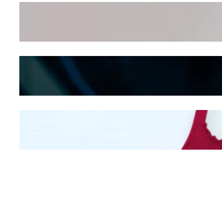
Wanita Pamer Pakaian
Dalam – Flexing,
Seducing atau Culture
Shifting
Kepribadian
Berdasarkan Bentuk
Hidung
Mengintip Kepribadian
Wanita Dari Warna Bra