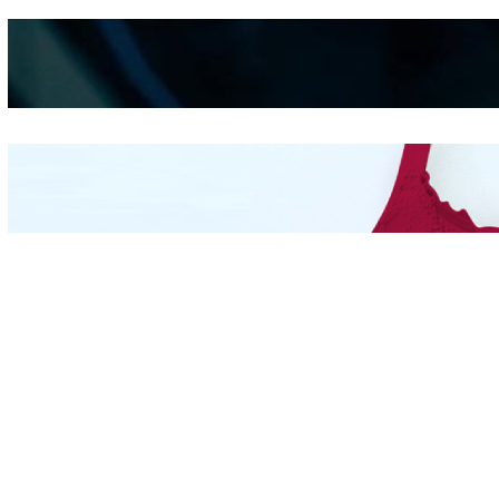
Kepribadian
Berdasarkan Bentuk
Hidung
Mengintip Kepribadian
Wanita Dari Warna Bra