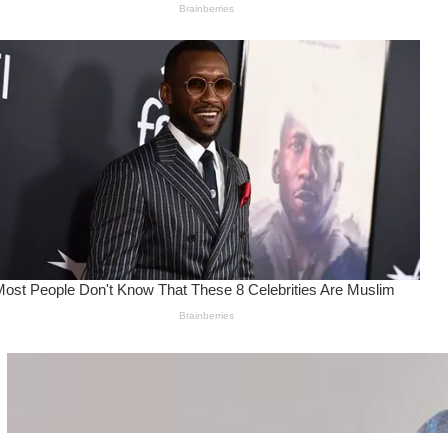
Wanita Pamer Pakaian
Dalam – Flexing,
Seducing atau Culture
Shifting