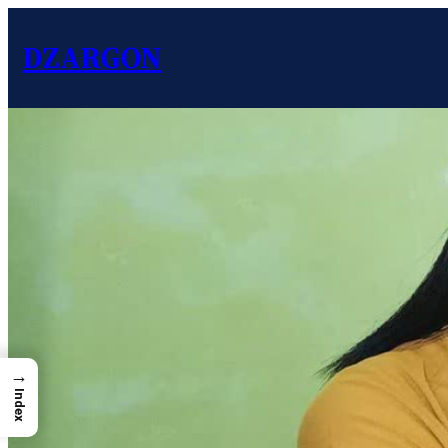
DZARGON
→
Index