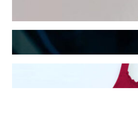
Dalam – Flexing,
Seducing atau Culture
Shifting
Kepribadian
Berdasarkan Bentuk
Hidung
Mengintip Kepribadian
Wanita Dari Warna Bra