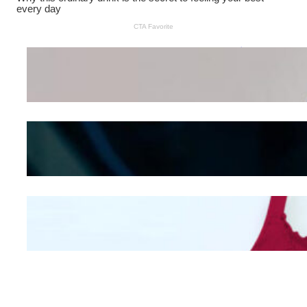
Wanita Pamer Pakaian
Dalam – Flexing,
Seducing atau Culture
Shifting
Kepribadian
Berdasarkan Bentuk
Hidung
Mengintip Kepribadian
Wanita Dari Warna Bra