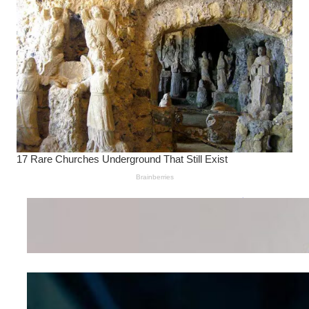
Wanita Pamer Pakaian
Dalam – Flexing,
Seducing atau Culture
Shifting
Kepribadian
Berdasarkan Bentuk
Hidung