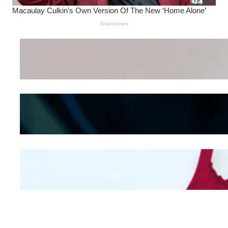
Wanita Pamer Pakaian
Dalam – Flexing,
Seducing atau Culture
Shifting
Kepribadian
Berdasarkan Bentuk
Hidung
Mengintip Kepribadian
Wanita Dari Warna Bra