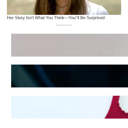
Wanita Pamer Pakaian
Dalam – Flexing,
Seducing atau Culture
Shifting
Kepribadian
Berdasarkan Bentuk
Hidung
Mengintip Kepribadian
Wanita Dari Warna Bra