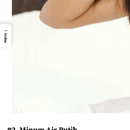
→
Index
#2. Minum Air Putih