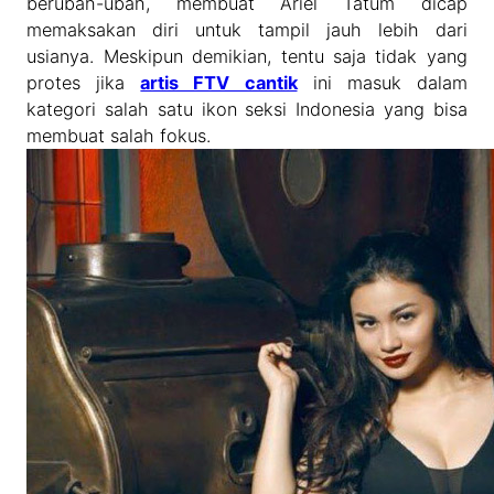
berubah-ubah, membuat Ariel Tatum dicap
memaksakan diri untuk tampil jauh lebih dari
usianya. Meskipun demikian, tentu saja tidak yang
protes jika
artis FTV cantik
ini masuk dalam
kategori salah satu ikon seksi Indonesia yang bisa
membuat salah fokus.