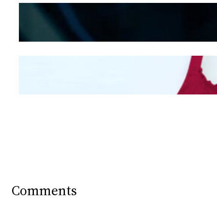
Kepribadian
Berdasarkan Bentuk
Hidung
Mengintip Kepribadian
Wanita Dari Warna Bra
Comments