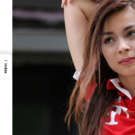
→
Index