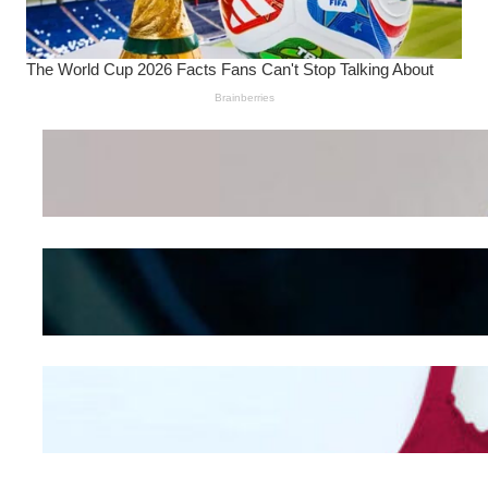
Wanita Pamer Pakaian
Dalam – Flexing,
Seducing atau Culture
Shifting
Kepribadian
Berdasarkan Bentuk
Hidung
Mengintip Kepribadian
Wanita Dari Warna Bra