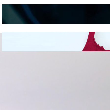
Kepribadian
Berdasarkan Bentuk
Hidung
Mengintip Kepribadian
Wanita Dari Warna Bra