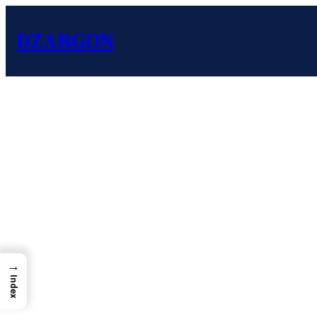
DZARGON
→
Index