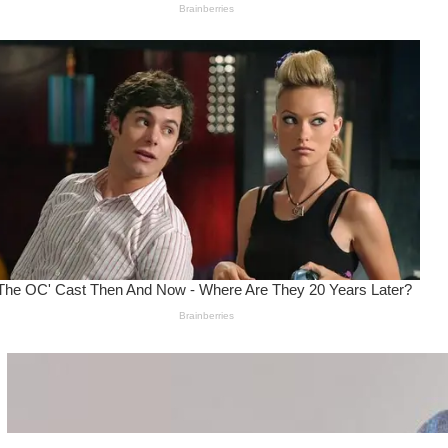
Wanita Pamer Pakaian
Dalam – Flexing,
Seducing atau Culture
Shifting