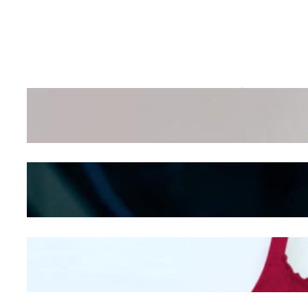
Wanita Pamer Pakaian
Dalam – Flexing,
Seducing atau Culture
Shifting
Kepribadian
Berdasarkan Bentuk
Hidung
Mengintip Kepribadian
Wanita Dari Warna Bra