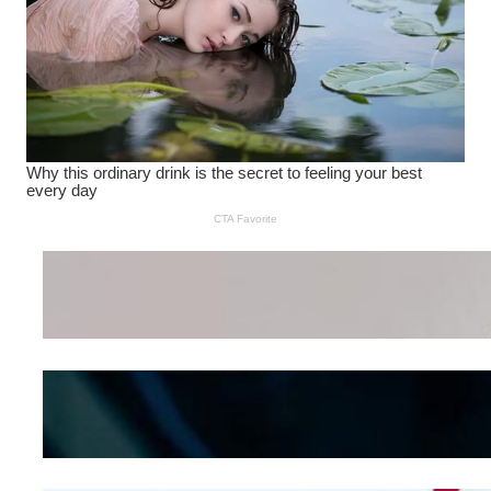
Wanita Pamer Pakaian
Dalam – Flexing,
Seducing atau Culture
Shifting
Kepribadian
Berdasarkan Bentuk
Hidung