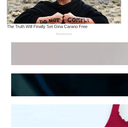
Wanita Pamer Pakaian
Dalam – Flexing,
Seducing atau Culture
Shifting
Kepribadian
Berdasarkan Bentuk
Hidung
Mengintip Kepribadian
Wanita Dari Warna Bra