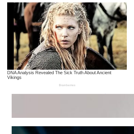
Wanita Pamer Pakaian
Dalam – Flexing,
Seducing atau Culture
Shifting
Kepribadian
Berdasarkan Bentuk