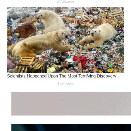
Wanita Pamer Pakaian
Dalam – Flexing,
Seducing atau Culture
Shifting
Kepribadian
Berdasarkan Bentuk