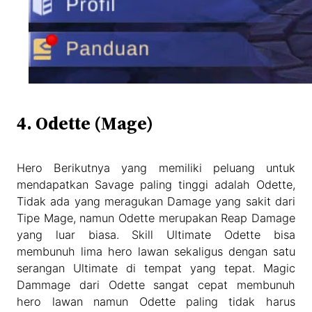
4. Odette (Mage)
Hero Berikutnya yang memiliki peluang untuk
mendapatkan Savage paling tinggi adalah Odette,
Tidak ada yang meragukan Damage yang sakit dari
Tipe Mage, namun Odette merupakan Reap Damage
yang luar biasa. Skill Ultimate Odette bisa
membunuh lima hero lawan sekaligus dengan satu
serangan Ultimate di tempat yang tepat. Magic
Dammage dari Odette sangat cepat membunuh
hero lawan namun Odette paling tidak harus