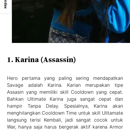
Index
1. Karina (Assassin)
Hero pertama yang paling sering mendapatkan
Savage adalah Karina. Karian merupakan tipe
Assasin yang memiliki skill Cooldown yang cepat.
Bahkan Ultimate Karina juga sangat cepat dan
hampir Tanpa Delay. Spesialnya, Karina akan
menghilangkan Cooldown Time untuk skill Ulitamate
langsung terisi Kembali, jadi sangat cocok untuk
War, hanya saja harus bergerak aktif karena Armor