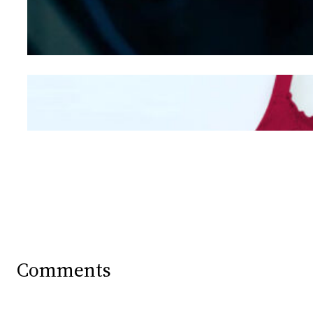
Kepribadian
Berdasarkan Bentuk
Hidung
Mengintip Kepribadian
Wanita Dari Warna Bra
Comments