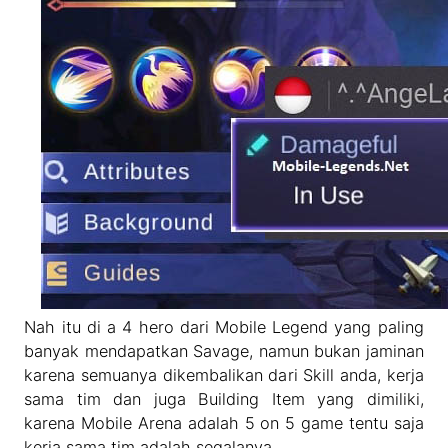
Nah itu di a 4 hero dari Mobile Legend yang paling
banyak mendapatkan Savage, namun bukan jaminan
karena semuanya dikembalikan dari Skill anda, kerja
sama tim dan juga Building Item yang dimiliki,
karena Mobile Arena adalah 5 on 5 game tentu saja
kerja sama tim adalah segalanya.