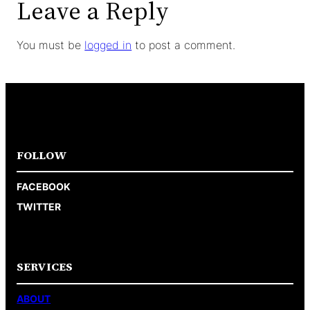
Leave a Reply
You must be
logged in
to post a comment.
FOLLOW
FACEBOOK
TWITTER
SERVICES
ABOUT