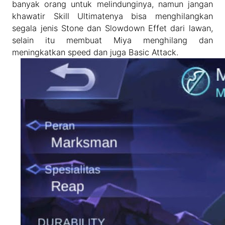
banyak orang untuk melindunginya, namun jangan
khawatir Skill Ultimatenya bisa menghilangkan
segala jenis Stone dan Slowdown Effet dari lawan,
selain itu membuat Miya menghilang dan
meningkatkan speed dan juga Basic Attack.