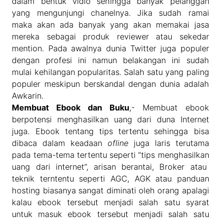
dalam bentuk vidio sehingga banyak pelanggan
yang mengunjungi chanelnya. Jika sudah ramai
maka akan ada banyak yang akan memakai jasa
mereka sebagai produk reviewer atau sekedar
mention. Pada awalnya dunia Twitter juga populer
dengan profesi ini namun belakangan ini sudah
mulai kehilangan popularitas. Salah satu yang paling
populer meskipun berskandal dengan dunia adalah
Awkarin.
Membuat Ebook dan Buku
,- Membuat ebook
berpotensi menghasilkan uang dari duna Internet
juga. Ebook tentang tips tertentu sehingga bisa
dibaca dalam keadaan
ofline
juga laris terutama
pada tema-tema tertentu seperti “tips menghasilkan
uang dari internet”, arisan berantai, Broker atau
teknik terntentu seperti AGC, AGK atau panduan
hosting biasanya sangat diminati oleh orang apalagi
kalau ebook tersebut menjadi salah satu syarat
untuk masuk ebook tersebut menjadi salah satu