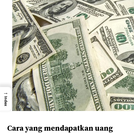
→
Index
Cara yang mendapatkan uang