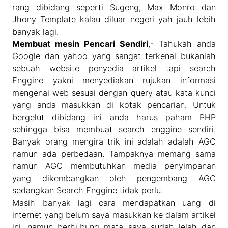
rang dibidang seperti Sugeng, Max Monro dan
Jhony Template kalau diluar negeri yah jauh lebih
banyak lagi.
Membuat mesin Pencari Sendiri
,- Tahukah anda
Google dan yahoo yang sangat terkenal bukanlah
sebuah website penyedia artikel tapi search
Enggine yakni menyediakan rujukan informasi
mengenai web sesuai dengan query atau kata kunci
yang anda masukkan di kotak pencarian. Untuk
bergelut dibidang ini anda harus paham PHP
sehingga bisa membuat search enggine sendiri.
Banyak orang mengira trik ini adalah adalah AGC
namun ada perbedaan. Tampaknya memang sama
namun AGC membutuhkan media penyimpanan
yang dikembangkan oleh pengembang AGC
sedangkan Search Enggine tidak perlu.
Masih banyak lagi cara mendapatkan uang di
internet yang belum saya masukkan ke dalam artikel
ini, namun berhubung mata saya sudah lelah dan