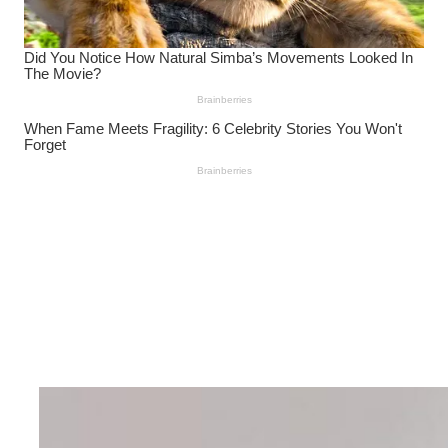
Wanita Pamer Pakaian
Dalam – Flexing,
Seducing atau Culture
Shifting