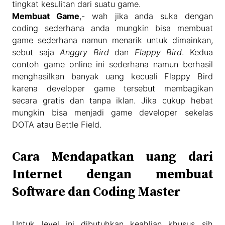
tingkat kesulitan dari suatu game.
Membuat Game
,- wah jika anda suka dengan
coding sederhana anda mungkin bisa membuat
game sederhana namun menarik untuk dimainkan,
sebut saja
Anggry Bird
dan
Flappy Bird
. Kedua
contoh game online ini sederhana namun berhasil
menghasilkan banyak uang kecuali Flappy Bird
karena developer game tersebut membagikan
secara gratis dan tanpa iklan. Jika cukup hebat
mungkin bisa menjadi game developer sekelas
DOTA atau Bettle Field.
Cara Mendapatkan uang dari
Internet dengan membuat
Software dan Coding Master
Untuk level ini dibutuhkan keahlian khusus sih