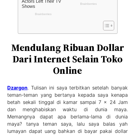
Mendulang Ribuan Dollar
Dari Internet Selain Toko
Online
Dzargon
. Tulisan ini saya terbitkan setelah banyak
teman-teman yang bertanya kepada saya kenapa
betah sekali tinggal di kamar sampai 7 x 24 Jam
dan menghabiskan waktu di dunia maya.
Memangnya dapat apa berlama-lama di dunia
maya? tanya teman saya, lalu saya balas yah
lumayan dapat uang bahkan di bayar pakai dollar