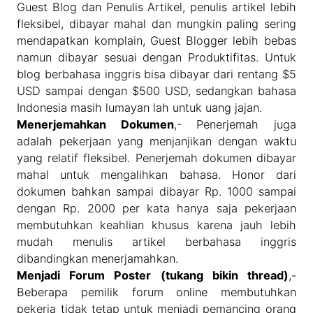
Guest Blog dan Penulis Artikel, penulis artikel lebih
fleksibel, dibayar mahal dan mungkin paling sering
mendapatkan komplain, Guest Blogger lebih bebas
namun dibayar sesuai dengan Produktifitas. Untuk
blog berbahasa inggris bisa dibayar dari rentang $5
USD sampai dengan $500 USD, sedangkan bahasa
Indonesia masih lumayan lah untuk uang jajan.
Menerjemahkan Dokumen
,- Penerjemah juga
adalah pekerjaan yang menjanjikan dengan waktu
yang relatif fleksibel. Penerjemah dokumen dibayar
mahal untuk mengalihkan bahasa. Honor dari
dokumen bahkan sampai dibayar Rp. 1000 sampai
dengan Rp. 2000 per kata hanya saja pekerjaan
membutuhkan keahlian khusus karena jauh lebih
mudah menulis artikel berbahasa inggris
dibandingkan menerjamahkan.
Menjadi Forum Poster (tukang bikin thread)
,-
Beberapa pemilik forum online membutuhkan
pekerja tidak tetap untuk menjadi pemancing orang