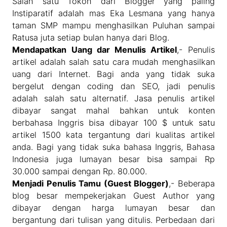
Salah satu Tokoh dari Blogger yang paling
Instiparatif adalah mas Eka Lesmana yang hanya
taman SMP mampu menghasilkan Puluhan sampai
Ratusa juta setiap bulan hanya dari Blog.
Mendapatkan Uang dar Menulis Artikel
,- Penulis
artikel adalah salah satu cara mudah menghasilkan
uang dari Internet. Bagi anda yang tidak suka
bergelut dengan coding dan SEO, jadi penulis
adalah salah satu alternatif. Jasa penulis artikel
dibayar sangat mahal bahkan untuk konten
berbahasa Inggris bisa dibayar 100 $ untuk satu
artikel 1500 kata tergantung dari kualitas artikel
anda. Bagi yang tidak suka bahasa Inggris, Bahasa
Indonesia juga lumayan besar bisa sampai Rp
30.000 sampai dengan Rp. 80.000.
Menjadi Penulis Tamu (Guest Blogger)
,- Beberapa
blog besar mempekerjakan Guest Author yang
dibayar dengan harga lumayan besar dan
bergantung dari tulisan yang ditulis. Perbedaan dari