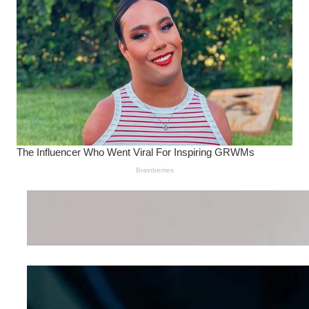
Wanita Pamer Pakaian
Dalam – Flexing,
Seducing atau Culture
Shifting
Kepribadian
Berdasarkan Bentuk
Hidung