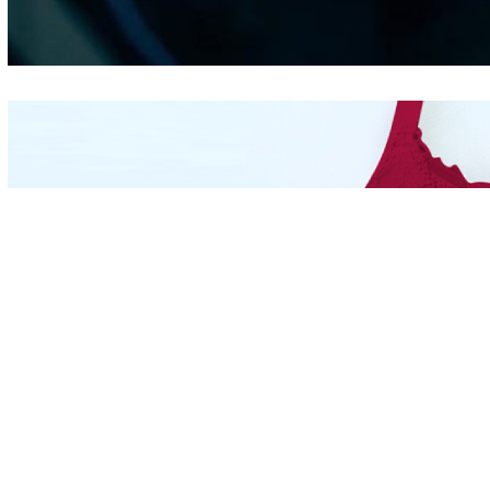
Berdasarkan Bentuk
Hidung
Mengintip Kepribadian
Wanita Dari Warna Bra