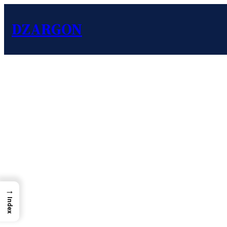
DZARGON
→
Index