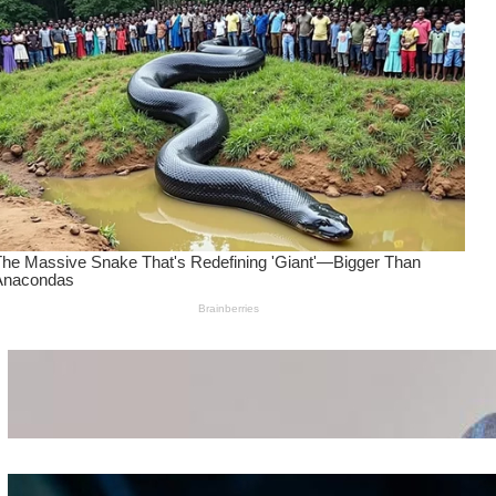
Wanita Pamer Pakaian
Dalam – Flexing,
Seducing atau Culture
Shifting
Kepribadian