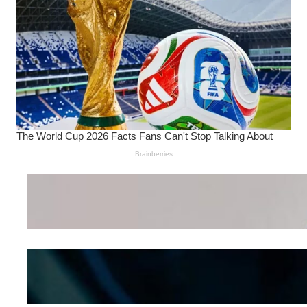
Wanita Pamer Pakaian
Dalam – Flexing,
Seducing atau Culture
Shifting
Kepribadian
Berdasarkan Bentuk
Hidung