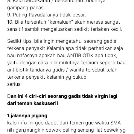
8. Kalo berdekatan / bersentuhan tubuhnya
gampang panas.
9. Puting Payudaranya tidak besar.
10. Bila tersentuh “kemaluan” akan merasa sangat
sensitif sambil mengeluarkan sedikit teriakan kecil.
Sedikt tips, bila ingin mengetahui seorang gadis
terkena penyakit Kelamin apa tidak perhatikan saja
bau nafasnya apakah bau ANTIBIOTIK apa tidak,
yaitu dengan cara bila mulutnya tercium seperti bau
antibiotik tandanya gadis / wanita tersebut telah
terkena penyakit kelamin yg cukup
serius.
D
an Ini 4 ciri-ciri seorang gadis tidak virgin lagi
dari teman kaskuser!!
1.jalannya jegang
kalo info ini gue dapet dari temen gue waktu SMA
nih gan,mungkin cowok paling seneng liat cewek yg