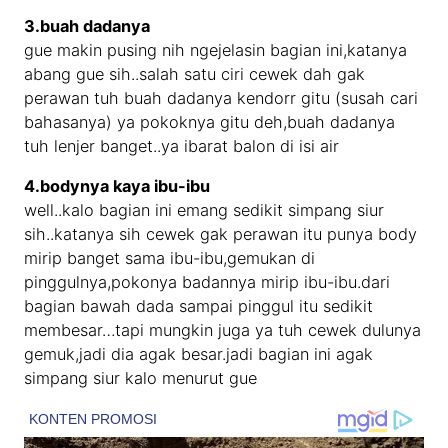
3.buah dadanya
gue makin pusing nih ngejelasin bagian ini,katanya
abang gue sih..salah satu ciri cewek dah gak
perawan tuh buah dadanya kendorr gitu (susah cari
bahasanya) ya pokoknya gitu deh,buah dadanya
tuh lenjer banget..ya ibarat balon di isi air
4.bodynya kaya ibu-ibu
well..kalo bagian ini emang sedikit simpang siur
sih..katanya sih cewek gak perawan itu punya body
mirip banget sama ibu-ibu,gemukan di
pinggulnya,pokonya badannya mirip ibu-ibu.dari
bagian bawah dada sampai pinggul itu sedikit
membesar…tapi mungkin juga ya tuh cewek dulunya
gemuk,jadi dia agak besar.jadi bagian ini agak
simpang siur kalo menurut gue