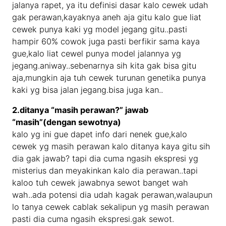
jalanya rapet, ya itu definisi dasar kalo cewek udah
gak perawan,kayaknya aneh aja gitu kalo gue liat
cewek punya kaki yg model jegang gitu..pasti
hampir 60% cowok juga pasti berfikir sama kaya
gue,kalo liat cewel punya model jalannya yg
jegang.aniway..sebenarnya sih kita gak bisa gitu
aja,mungkin aja tuh cewek turunan genetika punya
kaki yg bisa jalan jegang.bisa juga kan..
2.ditanya “masih perawan?” jawab
“masih”(dengan sewotnya)
kalo yg ini gue dapet info dari nenek gue,kalo
cewek yg masih perawan kalo ditanya kaya gitu sih
dia gak jawab? tapi dia cuma ngasih ekspresi yg
misterius dan meyakinkan kalo dia perawan..tapi
kaloo tuh cewek jawabnya sewot banget wah
wah..ada potensi dia udah kagak perawan,walaupun
lo tanya cewek cablak sekalipun yg masih perawan
pasti dia cuma ngasih ekspresi.gak sewot.