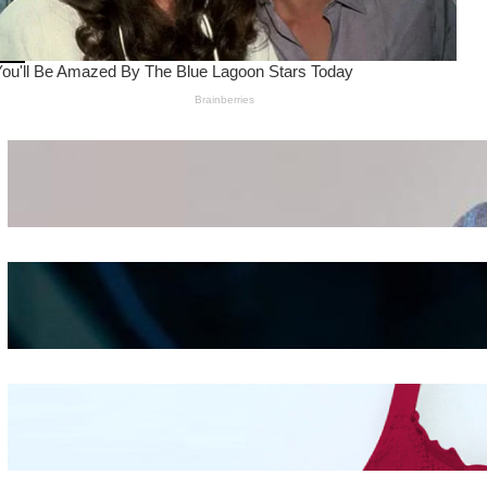
Wanita Pamer Pakaian
Dalam – Flexing,
Seducing atau Culture
Shifting
Kepribadian
Berdasarkan Bentuk
Hidung
Mengintip Kepribadian
Wanita Dari Warna Bra