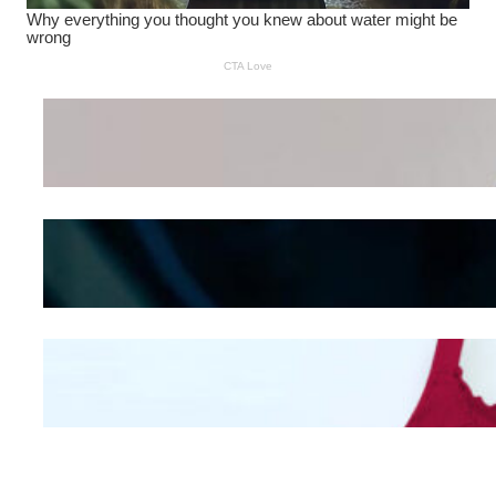
Wanita Pamer Pakaian
Dalam – Flexing,
Seducing atau Culture
Shifting
Kepribadian
Berdasarkan Bentuk
Hidung
Mengintip Kepribadian
Wanita Dari Warna Bra