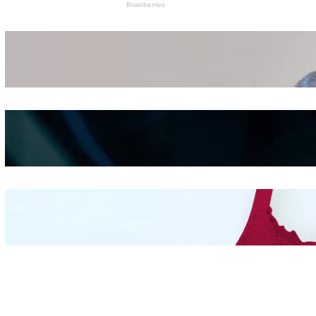
Wanita Pamer Pakaian
Dalam – Flexing,
Seducing atau Culture
Shifting
Kepribadian
Berdasarkan Bentuk
Hidung
Mengintip Kepribadian
Wanita Dari Warna Bra