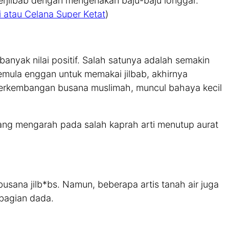
berjilbab dengan mengenakan baju-baju longgar.
 atau Celana Super Ketat
)
anyak nilai positif. Salah satunya adalah semakin
emula enggan untuk memakai jilbab, akhirnya
perkembangan busana muslimah, muncul bahaya kecil
ng mengarah pada salah kaprah arti menutup aurat
ana jilb*bs. Namun, beberapa artis tanah air juga
 bagian dada.