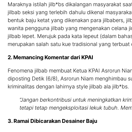
Maraknya istilah jilb*bs dikalangan masyarakat saat
jilbab seksi yang terlebih dahulu dikenal masyarakat
bentuk baju ketat yang dikenakan para jilbabers, ji
wanita pengguna jilbab yang mengenakan celana ji
jilbab lepet. Merujuk pada kata lepeut (dalam bah
merupakan salah satu kue tradisional yang terbuat 
2. Memancing Komentar dari KPAI
Fenomena jilbab membuat Ketua KPAI Asrorun Nia
diposting Detik (6/8), Asrorun Niam menghimbau su
kriminalitas dengan lahirnya style jilbab ala jilb*bs.
“Jangan berkontribusi untuk meningkatkan krim
tetapi tetap mengeksploitasi lekuk tubuh. Mema
3. Ramai Dibicarakan Desainer Baju