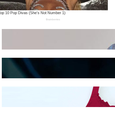
Wanita Pamer Pakaian
Dalam – Flexing,
Seducing atau Culture
Shifting
Kepribadian
Berdasarkan Bentuk
Hidung
Mengintip Kepribadian
Wanita Dari Warna Bra