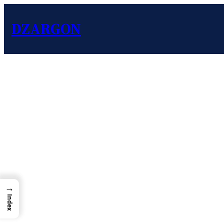
DZARGON
→
Index