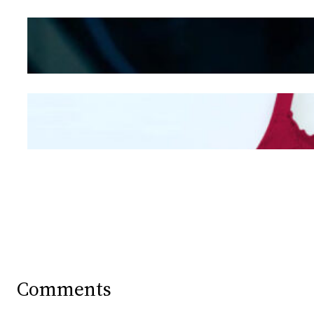
Kepribadian
Berdasarkan Bentuk
Hidung
Mengintip Kepribadian
Wanita Dari Warna Bra
Comments