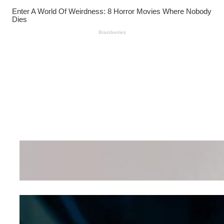
Wanita Pamer Pakaian
Dalam – Flexing,
Seducing atau Culture
Shifting
Kepribadian
Berdasarkan Bentuk
Hidung