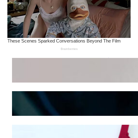
Wanita Pamer Pakaian
Dalam – Flexing,
Seducing atau Culture
Shifting
Kepribadian
Berdasarkan Bentuk
Hidung
Mengintip Kepribadian
Wanita Dari Warna Bra