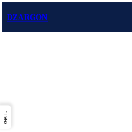
DZARGON
→
Index