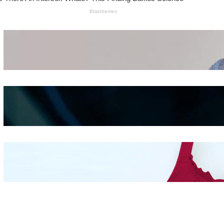
Wanita Pamer Pakaian
Dalam – Flexing,
Seducing atau Culture
Shifting
Kepribadian
Berdasarkan Bentuk
Hidung
Mengintip Kepribadian
Wanita Dari Warna Bra