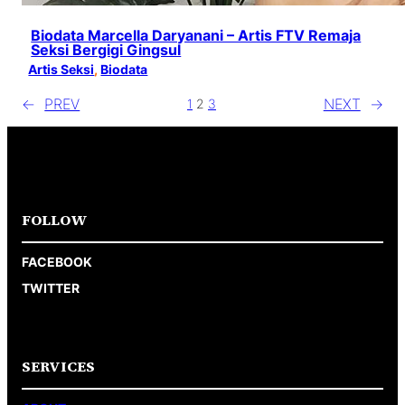
Biodata Marcella Daryanani – Artis FTV Remaja
Seksi Bergigi Gingsul
Artis Seksi
, 
Biodata
←
PREV
NEXT
→
1
2
3
FOLLOW
FACEBOOK
TWITTER
SERVICES