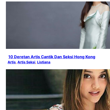
10 Deretan Artis Cantik Dan Seksi Hong Kong
Artis
, 
Artis Seksi
, 
Listiana