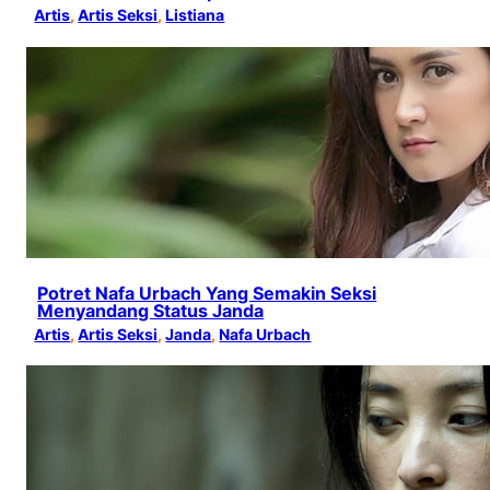
Artis
, 
Artis Seksi
, 
Listiana
Potret Nafa Urbach Yang Semakin Seksi
Menyandang Status Janda
Artis
, 
Artis Seksi
, 
Janda
, 
Nafa Urbach