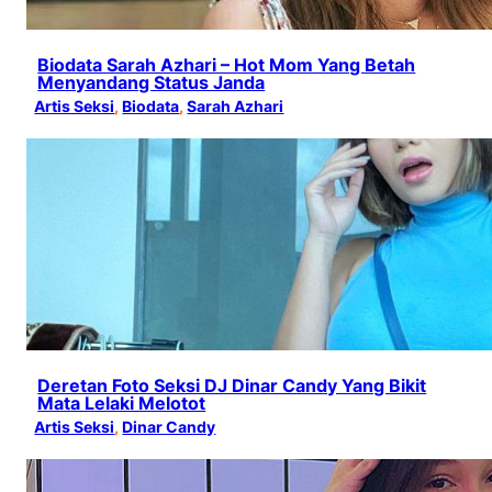
Biodata Sarah Azhari – Hot Mom Yang Betah
Menyandang Status Janda
Artis Seksi
, 
Biodata
, 
Sarah Azhari
Deretan Foto Seksi DJ Dinar Candy Yang Bikit
Mata Lelaki Melotot
Artis Seksi
, 
Dinar Candy