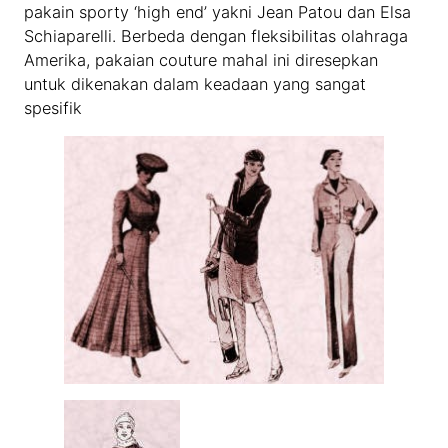
pakain sporty ‘high end’ yakni Jean Patou dan Elsa
Schiaparelli. Berbeda dengan fleksibilitas olahraga
Amerika, pakaian couture mahal ini diresepkan
untuk dikenakan dalam keadaan yang sangat
spesifik