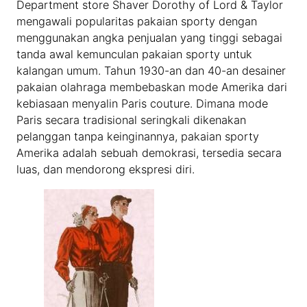
Department store Shaver Dorothy of Lord & Taylor
mengawali popularitas pakaian sporty dengan
menggunakan angka penjualan yang tinggi sebagai
tanda awal kemunculan pakaian sporty untuk
kalangan umum. Tahun 1930-an dan 40-an desainer
pakaian olahraga membebaskan mode Amerika dari
kebiasaan menyalin Paris couture. Dimana mode
Paris secara tradisional seringkali dikenakan
pelanggan tanpa keinginannya, pakaian sporty
Amerika adalah sebuah demokrasi, tersedia secara
luas, dan mendorong ekspresi diri.