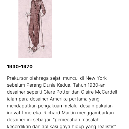
1930-1970
Prekursor olahraga sejati muncul di New York
sebelum Perang Dunia Kedua. Tahun 1930-an
desainer seperti Clare Potter dan Claire McCardell
ialah para desainer Amerika pertama yang
mendapatkan pengakuan melalui desain pakaian
inovatif mereka. Richard Martin menggambarkan
desainer ini sebagai “pemecahan masalah
kecerdikan dan aplikasi gaya hidup yang realistis”.