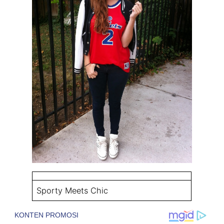
Sporty Meets Chic