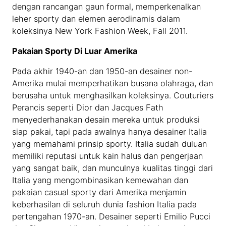
dengan rancangan gaun formal, memperkenalkan
leher sporty dan elemen aerodinamis dalam
koleksinya New York Fashion Week, Fall 2011.
Pakaian Sporty Di Luar Amerika
Pada akhir 1940-an dan 1950-an desainer non-
Amerika mulai memperhatikan busana olahraga, dan
berusaha untuk menghasilkan koleksinya. Couturiers
Perancis seperti Dior dan Jacques Fath
menyederhanakan desain mereka untuk produksi
siap pakai, tapi pada awalnya hanya desainer Italia
yang memahami prinsip sporty. Italia sudah duluan
memiliki reputasi untuk kain halus dan pengerjaan
yang sangat baik, dan munculnya kualitas tinggi dari
Italia yang mengombinasikan kemewahan dan
pakaian casual sporty dari Amerika menjamin
keberhasilan di seluruh dunia fashion Italia pada
pertengahan 1970-an. Desainer seperti Emilio Pucci