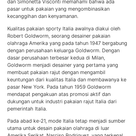
dan Simonetta Visconti memahami bahwa ada
pasar untuk pakaian yang mengombinasikan
kecanggihan dan kenyamanan.
Kualitas pakaian sporty Italia awalnya diakui oleh
Robert Goldworm, seorang desainer pakaian
olahraga Amerika yang pada tahun 1947 bergabung
dengan perusahaan keluarga Goldworm. Dengan
dasar perusahaan terbesar kedua di Milan,
Goldworm menjadi desainer yang pertama yang
membuat pakaian rajut dengan mengambil
keuntungan dari kualitas Italia dan membawanya ke
pasar New York. Pada tahun 1959 Goldworm
mendapat pengakuan atas promosi aktif dan
dukungan untuk industri pakaian rajut Italia dari
pemerintah Italia.
Pada abad ke-21, mode Italia tetap menjadi sumber
utama untuk desain pakaian olahraga di luar
Amerika Serikat. Narciso Rodriguez, yang terkenal