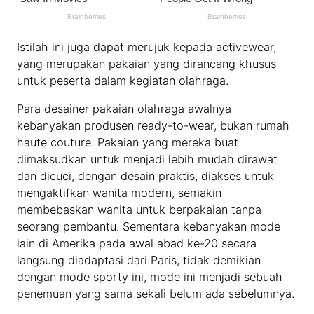
Istilah ini juga dapat merujuk kepada activewear,
yang merupakan pakaian yang dirancang khusus
untuk peserta dalam kegiatan olahraga.
Para desainer pakaian olahraga awalnya
kebanyakan produsen ready-to-wear, bukan rumah
haute couture. Pakaian yang mereka buat
dimaksudkan untuk menjadi lebih mudah dirawat
dan dicuci, dengan desain praktis, diakses untuk
mengaktifkan wanita modern, semakin
membebaskan wanita untuk berpakaian tanpa
seorang pembantu. Sementara kebanyakan mode
lain di Amerika pada awal abad ke-20 secara
langsung diadaptasi dari Paris, tidak demikian
dengan mode sporty ini, mode ini menjadi sebuah
penemuan yang sama sekali belum ada sebelumnya.