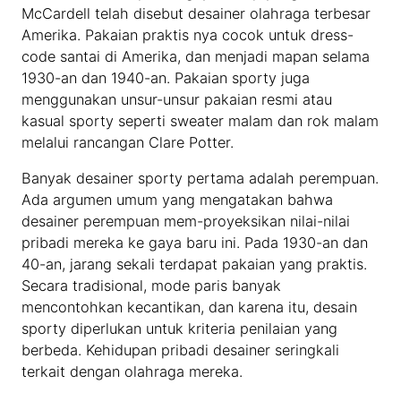
McCardell telah disebut desainer olahraga terbesar
Amerika. Pakaian praktis nya cocok untuk dress-
code santai di Amerika, dan menjadi mapan selama
1930-an dan 1940-an. Pakaian sporty juga
menggunakan unsur-unsur pakaian resmi atau
kasual sporty seperti sweater malam dan rok malam
melalui rancangan Clare Potter.
Banyak desainer sporty pertama adalah perempuan.
Ada argumen umum yang mengatakan bahwa
desainer perempuan mem-proyeksikan nilai-nilai
pribadi mereka ke gaya baru ini. Pada 1930-an dan
40-an, jarang sekali terdapat pakaian yang praktis.
Secara tradisional, mode paris banyak
mencontohkan kecantikan, dan karena itu, desain
sporty diperlukan untuk kriteria penilaian yang
berbeda. Kehidupan pribadi desainer seringkali
terkait dengan olahraga mereka.