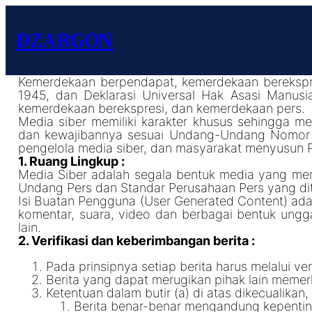
DZARGON
Kemerdekaan berpendapat, kemerdekaan berekspre
1945, dan Deklarasi Universal Hak Asasi Manus
kemerdekaan berekspresi, dan kemerdekaan pers.
Media siber memiliki karakter khusus sehingga m
dan kewajibannya sesuai Undang-Undang Nomor 40
pengelola media siber, dan masyarakat menyusun 
1. Ruang Lingkup :
Media Siber adalah segala bentuk media yang men
Undang Pers dan Standar Perusahaan Pers yang di
Isi Buatan Pengguna (User Generated Content) adala
komentar, suara, video dan berbagai bentuk ungg
lain.
2. Verifikasi dan keberimbangan berita :
Pada prinsipnya setiap berita harus melalui veri
Berita yang dapat merugikan pihak lain memer
Ketentuan dalam butir (a) di atas dikecualikan
Berita benar-benar mengandung kepentin