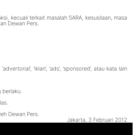
ksi, kecuali terkait masalah SARA, kesusilaan, masa
kan Dewan Pers.
rtorial’, ‘iklan’, ‘ads’, ‘sponsored’, atau kata lain
 berlaku.
las.
oleh Dewan Pers.
Jakarta, 3 Februari 2012