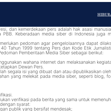
HIBUR
si, dan kemerdekaan pers adalah hak asasi manusia
ia PBB. Keberadaan media siber di Indonesia juga 
emerlukan pedoman agar pengelolaannya dapat dilaks
 Tahun 1999 tentang Pers dan Kode Etik Jurnalistik
Pedoman Pemberitaan Media Siber sebagai berikut:
ggunakan wahana internet dan melaksanakan kegiatan
tetapkan Dewan Pers.
h segala isi yang dibuat dan atau dipublikasikan oleh 
ahan yang melekat pada media siber, seperti blog, 
fikasi.
lukan verifikasi pada berita yang sama untuk memenuhi
, dengan syarat:
gan publik yang bersifat mendesak;