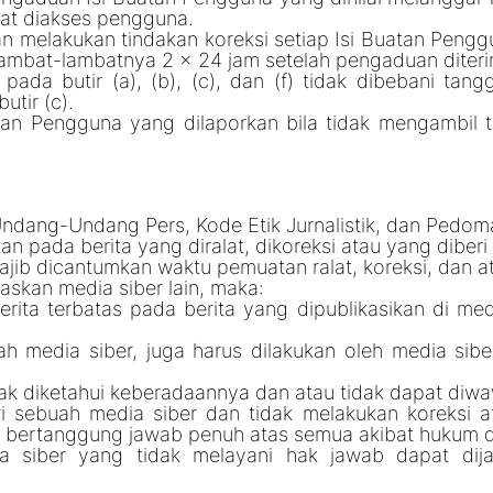
at diakses pengguna.
n melakukan tindakan koreksi setiap Isi Buatan Pengg
lambat-lambatnya 2 x 24 jam setelah pengaduan diter
ada butir (a), (b), (c), dan (f) tidak dibebani tan
tir (c).
tan Pengguna yang dilaporkan bila tidak mengambil 
Undang-Undang Pers, Kode Etik Jurnalistik, dan Pedo
an pada berita yang diralat, dikoreksi atau yang diberi
 wajib dicantumkan waktu pemuatan ralat, koreksi, dan a
uaskan media siber lain, maka:
ita terbatas pada berita yang dipublikasikan di med
ah media siber, juga harus dilakukan oleh media sibe
dak diketahui keberadaannya dan atau tidak dapat diw
 sebuah media siber dan tidak melakukan koreksi at
, bertanggung jawab penuh atas semua akibat hukum dar
 siber yang tidak melayani hak jawab dapat dija