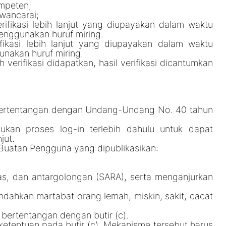
ompeten;
awancarai;
fikasi lebih lanjut yang diupayakan dalam waktu
enggunakan huruf miring.
kasi lebih lanjut yang diupayakan dalam waktu
unakan huruf miring.
verifikasi didapatkan, hasil verifikasi dicantumkan
 bertentangan dengan Undang-Undang No. 40 tahun
kan proses log-in terlebih dahulu untuk dapat
jut.
 Buatan Pengguna yang dipublikasikan:
s, dan antargolongan (SARA), serta menganjurkan
endahkan martabat orang lemah, miskin, sakit, cacat
bertentangan dengan butir (c).
etentuan pada butir (c). Mekanisme tersebut harus