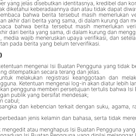
r yang jelas disebutkan identitasnya, kredibel dan k
dak diketahui keberadaannya dan atau tidak dapat diw
mbaca bahwa berita tersebut masih memerlukan veri
an akhir dari berita yang sama, di dalam kurung dan m
ca bahwa berita tersebut masih memerlukan verifi
hir dari berita yang sama, di dalam kurung dan mengg
 media wajib meneruskan upaya verifikasi, dan setelah 
an pada berita yang belum terverifikasi.
)
ketentuan mengenai Isi Buatan Pengguna yang tidak
ang ditempatkan secara terang dan jelas.
ntuk melakukan registrasi keanggotaan dan melaku
guna. Ketentuan mengenai log-in akan diatur lebih lan
ibkan pengguna memberi persetujuan tertulis bahwa Isi
gan publik yang bersifat mendesak;
n cabul;
angka dan kebencian terkait dengan suku, agama, ra
r perbedaan jenis kelamin dan bahasa, serta tidak mer
k mengedit atau menghapus Isi Buatan Pengguna yang 
gaduan Isi Buatan Pengguna yang dinilai melanggar k