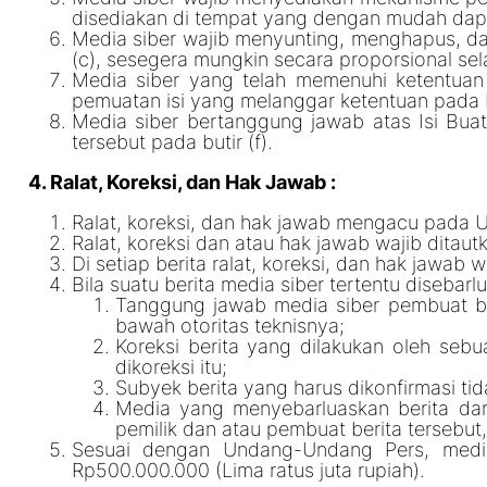
disediakan di tempat yang dengan mudah dap
Media siber wajib menyunting, menghapus, da
(c), sesegera mungkin secara proporsional se
Media siber yang telah memenuhi ketentuan p
pemuatan isi yang melanggar ketentuan pada bu
Media siber bertanggung jawab atas Isi Bua
tersebut pada butir (f).
4. Ralat, Koreksi, dan Hak Jawab :
Ralat, koreksi, dan hak jawab mengacu pada 
Ralat, koreksi dan atau hak jawab wajib ditautk
Di setiap berita ralat, koreksi, dan hak jawab
Bila suatu berita media siber tertentu disebarl
Tanggung jawab media siber pembuat ber
bawah otoritas teknisnya;
Koreksi berita yang dilakukan oleh sebu
dikoreksi itu;
Subyek berita yang harus dikonfirmasi ti
Media yang menyebarluaskan berita dari
pemilik dan atau pembuat berita tersebut
Sesuai dengan Undang-Undang Pers, media
Rp500.000.000 (Lima ratus juta rupiah).