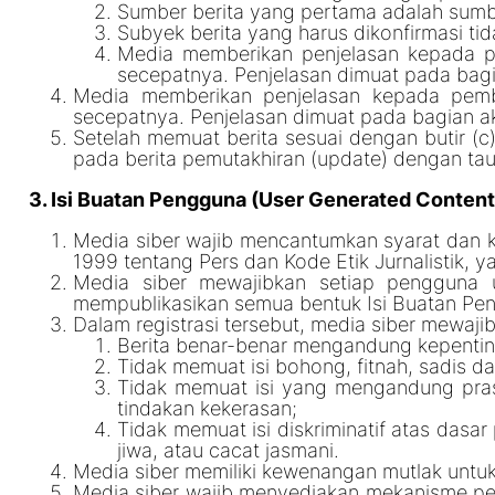
Sumber berita yang pertama adalah sumbe
Subyek berita yang harus dikonfirmasi ti
Media memberikan penjelasan kepada pe
secepatnya. Penjelasan dimuat pada bagi
Media memberikan penjelasan kepada pemba
secepatnya. Penjelasan dimuat pada bagian ak
Setelah memuat berita sesuai dengan butir (c),
pada berita pemutakhiran (update) dengan taut
3. Isi Buatan Pengguna (User Generated Content
Media siber wajib mencantumkan syarat dan 
1999 tentang Pers dan Kode Etik Jurnalistik, y
Media siber mewajibkan setiap pengguna u
mempublikasikan semua bentuk Isi Buatan Peng
Dalam registrasi tersebut, media siber mewaj
Berita benar-benar mengandung kepentin
Tidak memuat isi bohong, fitnah, sadis da
Tidak memuat isi yang mengandung pras
tindakan kekerasan;
Tidak memuat isi diskriminatif atas dasa
jiwa, atau cacat jasmani.
Media siber memiliki kewenangan mutlak untu
Media siber wajib menyediakan mekanisme pen