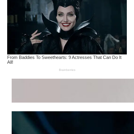
Wanita Pamer Pakaian
Dalam – Flexing,
Seducing atau Culture
Shifting
Kepribadian
Berdasarkan Bentuk
Hidung