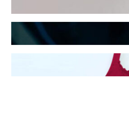
Seducing atau Culture
Shifting
Kepribadian
Berdasarkan Bentuk
Hidung
Mengintip Kepribadian
Wanita Dari Warna Bra