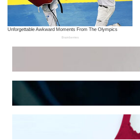
Wanita Pamer Pakaian
Dalam – Flexing,
Seducing atau Culture
Shifting
Kepribadian
Berdasarkan Bentuk
Hidung
Mengintip Kepribadian
Wanita Dari Warna Bra