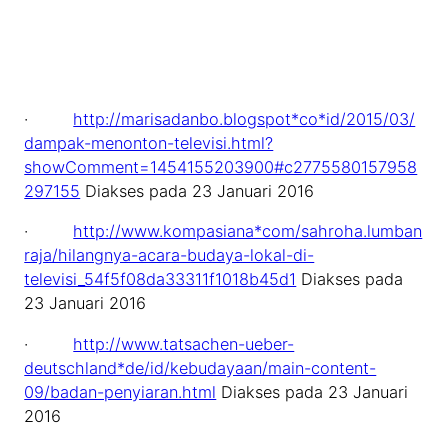
·
http://marisadanbo.blogspot*co*id/2015/03/
dampak-menonton-televisi.html?
showComment=1454155203900#c2775580157958
297155
Diakses pada 23 Januari 2016
·
http://www.kompasiana*com/sahroha.lumban
raja/hilangnya-acara-budaya-lokal-di-
televisi_54f5f08da33311f1018b45d1
Diakses pada
23 Januari 2016
·
http://www.tatsachen-ueber-
deutschland*de/id/kebudayaan/main-content-
09/badan-penyiaran.html
Diakses pada 23 Januari
2016