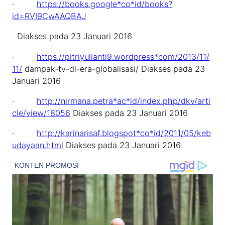
·
https://books.google*co*id/books?
id=RVI9CwAAQBAJ
Diakses pada 23 Januari 2016
·
https://pitriyulianti9.wordpress*com/2013/11/
11/
dampak-tv-di-era-globalisasi/ Diakses pada 23
Januari 2016
·
http://nirmana.petra*ac*id/index.php/dkv/arti
cle/view/18056
Diakses pada 23 Januari 2016
·
http://karinarisaf.blogspot*co*id/2011/05/keb
udayaan.html
Diakses pada 23 Januari 2016