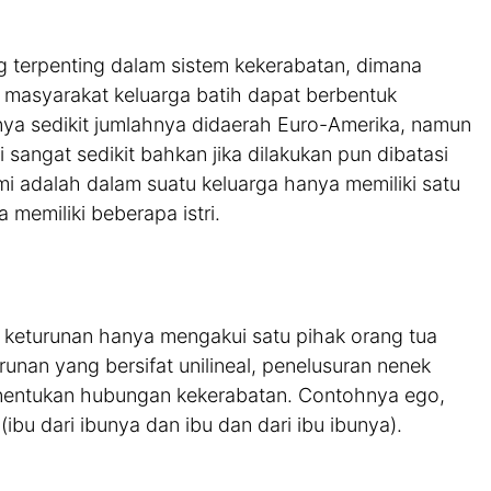
g terpenting dalam sistem kekerabatan, dimana
 masyarakat keluarga batih dapat berbentuk
a sedikit jumlahnya didaerah Euro-Amerika, namun
 sangat sedikit bahkan jika dilakukan pun dibatasi
i adalah dalam suatu keluarga hanya memiliki satu
 memiliki beberapa istri.
s keturunan hanya mengakui satu pihak orang tua
nan yang bersifat unilineal, penelusuran nenek
entukan hubungan kekerabatan. Contohnya ego,
(ibu dari ibunya dan ibu dan dari ibu ibunya).