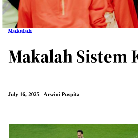
Makalah
Makalah Sistem 
July 16, 2025
Arwini Puspita