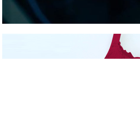
Kepribadian
Berdasarkan Bentuk
Hidung
Mengintip Kepribadian
Wanita Dari Warna Bra