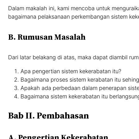
Dalam makalah ini, kami mencoba untuk menguraikan
bagaimana pelaksanaan perkembangan sistem kekera
B. Rumusan Masalah
Dari latar belakang di atas, maka dapat diambil ru
Apa pengertian sistem kekerabatan itu?
Bagaimana proses sistem kerabatan itu sehi
Apakah ada perbedaan dalam penerapan siste
Bagaimana sistem kekerabatan itu berlangsun
Bab II. Pembahasan
A. Pengertian Kekerabatan