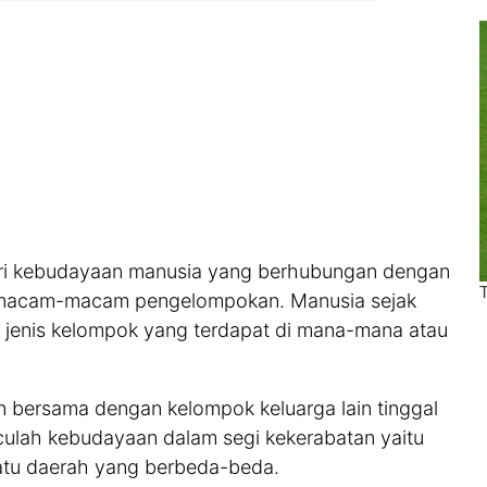
dari kebudayaan manusia yang berhubungan dengan
rmacam-macam pengelompokan. Manusia sejak
tu jenis kelompok yang terdapat di mana-mana atau
n bersama dengan kelompok keluarga lain tinggal
culah kebudayaan dalam segi kekerabatan yaitu
uatu daerah yang berbeda-beda.