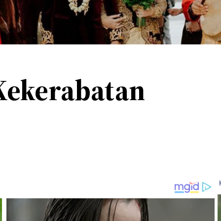
Kekerabatan