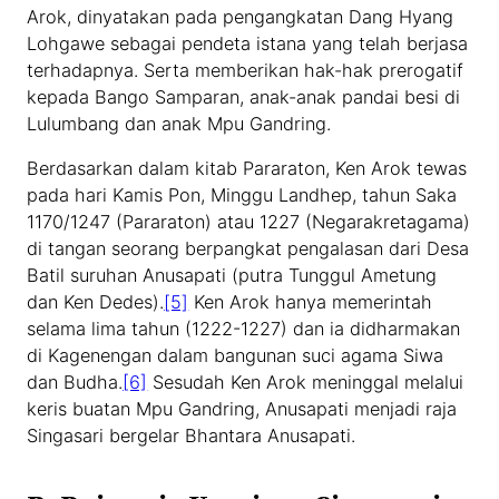
Arok, dinyatakan pada pengangkatan Dang Hyang
Lohgawe sebagai pendeta istana yang telah berjasa
terhadapnya. Serta memberikan hak-hak prerogatif
kepada Bango Samparan, anak-anak pandai besi di
Lulumbang dan anak Mpu Gandring.
Berdasarkan dalam kitab Pararaton, Ken Arok tewas
pada hari Kamis Pon, Minggu Landhep, tahun Saka
1170/1247 (Pararaton) atau 1227 (Negarakretagama)
di tangan seorang berpangkat pengalasan dari Desa
Batil suruhan Anusapati (putra Tunggul Ametung
dan Ken Dedes).
[5]
Ken Arok hanya memerintah
selama lima tahun (1222-1227) dan ia didharmakan
di Kagenengan dalam bangunan suci agama Siwa
dan Budha.
[6]
Sesudah Ken Arok meninggal melalui
keris buatan Mpu Gandring, Anusapati menjadi raja
Singasari bergelar Bhantara Anusapati.