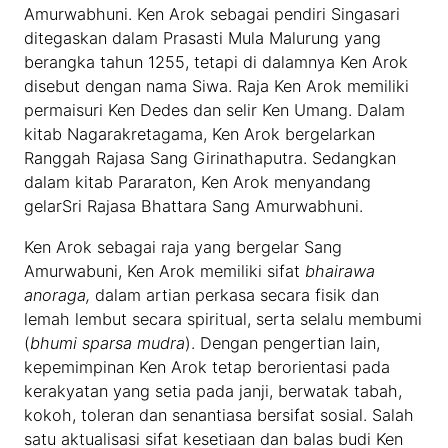
Amurwabhuni. Ken Arok sebagai pendiri Singasari
ditegaskan dalam Prasasti Mula Malurung yang
berangka tahun 1255, tetapi di dalamnya Ken Arok
disebut dengan nama Siwa. Raja Ken Arok memiliki
permaisuri Ken Dedes dan selir Ken Umang. Dalam
kitab Nagarakretagama, Ken Arok bergelarkan
Ranggah Rajasa Sang Girinathaputra. Sedangkan
dalam kitab Pararaton, Ken Arok menyandang
gelarSri Rajasa Bhattara Sang Amurwabhuni.
Ken Arok sebagai raja yang bergelar Sang
Amurwabuni, Ken Arok memiliki sifat
bhairawa
anoraga,
dalam artian perkasa secara fisik dan
lemah lembut secara spiritual, serta selalu membumi
(
bhumi sparsa mudra
). Dengan pengertian lain,
kepemimpinan Ken Arok tetap berorientasi pada
kerakyatan yang setia pada janji, berwatak tabah,
kokoh, toleran dan senantiasa bersifat sosial. Salah
satu aktualisasi sifat kesetiaan dan balas budi Ken