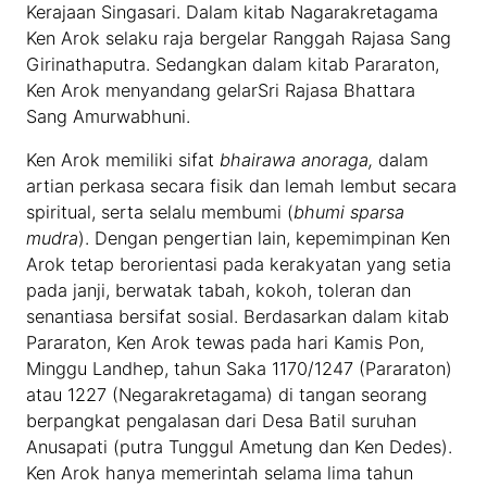
Kerajaan Singasari. Dalam kitab Nagarakretagama
Ken Arok selaku raja bergelar Ranggah Rajasa Sang
Girinathaputra. Sedangkan dalam kitab Pararaton,
Ken Arok menyandang gelarSri Rajasa Bhattara
Sang Amurwabhuni.
Ken Arok memiliki sifat
bhairawa anoraga,
dalam
artian perkasa secara fisik dan lemah lembut secara
spiritual, serta selalu membumi (
bhumi sparsa
mudra
). Dengan pengertian lain, kepemimpinan Ken
Arok tetap berorientasi pada kerakyatan yang setia
pada janji, berwatak tabah, kokoh, toleran dan
senantiasa bersifat sosial. Berdasarkan dalam kitab
Pararaton, Ken Arok tewas pada hari Kamis Pon,
Minggu Landhep, tahun Saka 1170/1247 (Pararaton)
atau 1227 (Negarakretagama) di tangan seorang
berpangkat pengalasan dari Desa Batil suruhan
Anusapati (putra Tunggul Ametung dan Ken Dedes).
Ken Arok hanya memerintah selama lima tahun