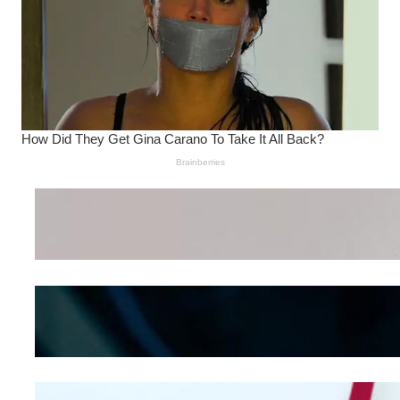
Wanita Pamer Pakaian
Dalam – Flexing,
Seducing atau Culture
Shifting
Kepribadian
Berdasarkan Bentuk
Hidung
Mengintip Kepribadian