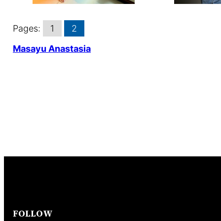
Pages:
1
2
Masayu Anastasia
FOLLOW