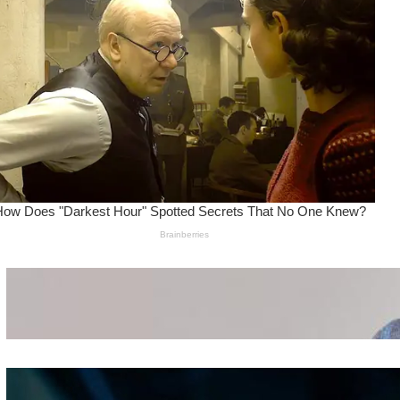
Wanita Pamer Pakaian
Dalam – Flexing,
Seducing atau Culture
Shifting
Kepribadian
Berdasarkan Bentuk