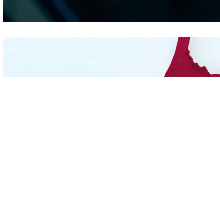
Hidung
Mengintip Kepribadian
Wanita Dari Warna Bra