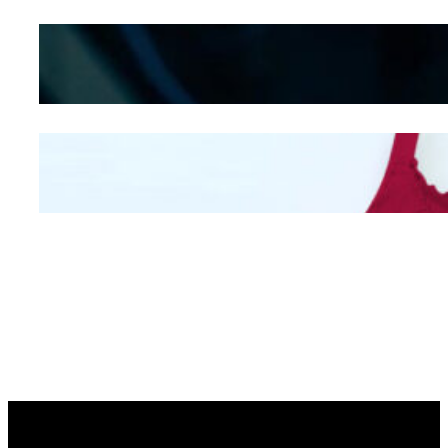
Kepribadian
Berdasarkan Bentuk
Hidung
Mengintip Kepribadian
Wanita Dari Warna Bra