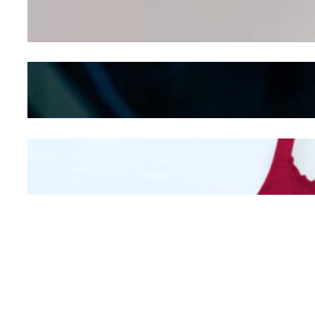
Dalam – Flexing,
Seducing atau Culture
Shifting
Kepribadian
Berdasarkan Bentuk
Hidung
Mengintip Kepribadian
Wanita Dari Warna Bra