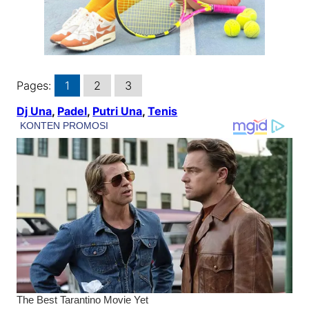
Pages:
1
2
3
Dj Una
, 
Padel
, 
Putri Una
, 
Tenis